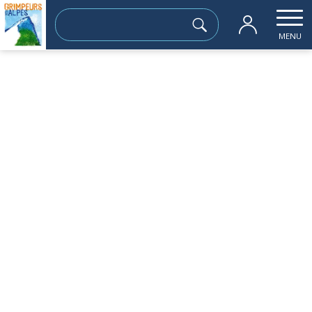
Rechercher :
MENU
NOUS CONTACTER
A compter du jeudi 20 avril 2023 permanence tous les
1er et 3eme jeudi du mois de 19h à 20h30 à
la « Maison Grenoble Montagne » 14 rue de la
République, 38100 Grenoble
La permanence permet :