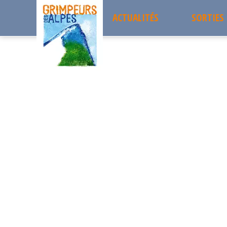
ACTUALITÉS
SORTIES
Accueil
Le Club
La bibliothèque
Sorties 
LA BIBLIOTHÈQUE
Projets 
Les sort