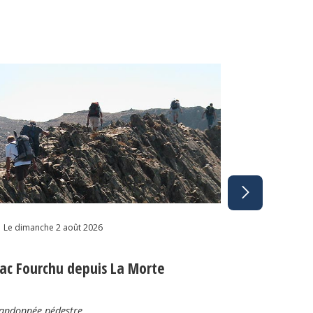
Le dimanche 2
Le dimanche 2 août 2026
Lac de Be
ac Fourchu depuis La Morte
Bois de Co
et le Chal
andonnée pédestre