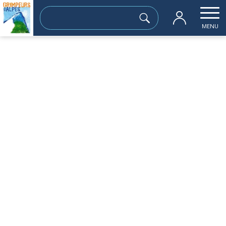
Rechercher :
MENU
Accueil
les sorties passées
Boucle Vtt Jongieux Yenne , st Jean de 
jeudi 09 octobre
Boucle Vtt Jongieux Yenne , st Jean de
Chevelu et resto D+ 740 m 36km
Sortie à la journée