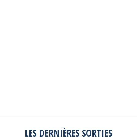
Les sorties passées
Explorez toutes les sorties passées
Consulter la liste
LES DERNIÈRES SORTIES