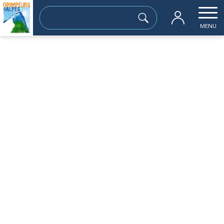
Rechercher :
MENU
Accueil
les sorties passées
Chalet du Chazeau 1778m
lundi 08 mai
Chalet du Chazeau 1778m
Sortie à la journée