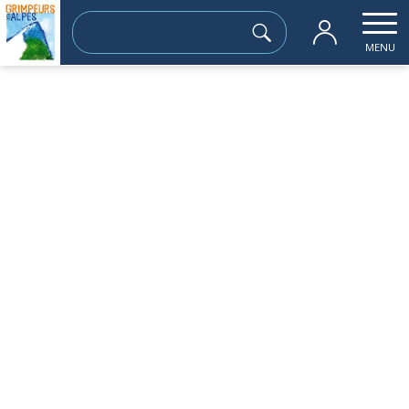
Rechercher :
MENU
Accueil
les sorties passées
CHALET PRE GAUDET 1450m remplacé par 
dimanche 04 décembre
CHALET PRE GAUDET 1450m remplacé
par l’Arselle
Sortie à la journée