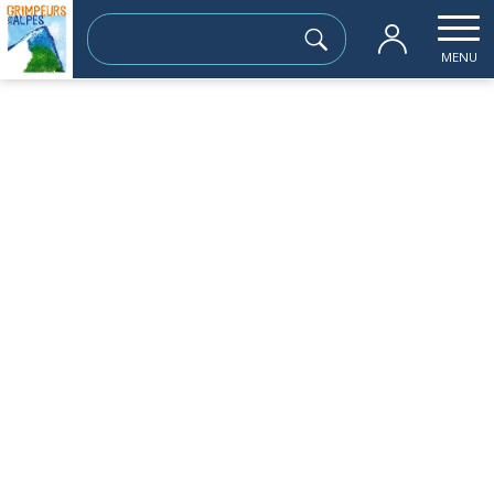
Rechercher :
MENU
Accueil
les sorties passées
Chapotet (2076m) par la Crête des Moll
dimanche 19 octobre
Chapotet (2076m) par la Crête des
Mollards
Du 19/10/25 au 02/11/25