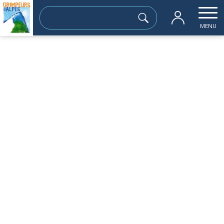
Rechercher :
MENU
Accueil
les sorties passées
Col de la Pierre (alt 2400m) Belledonne
samedi 22 février
Col de la Pierre (alt 2400m) Belledonne
Sortie à la journée