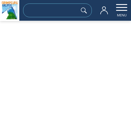
Rechercher :
MENU
Accueil
les sorties passées
Col de Montartier 2520 m
dimanche 28 janvier
Col de Montartier 2520 m
Sortie à la journée