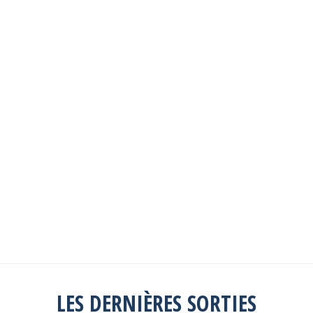
Les sorties passées
Explorez toutes les sorties passées
Consulter la liste
LES DERNIÈRES SORTIES