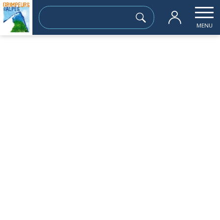
Rechercher :
MENU
Accueil
les sorties passées
Col Lombard 3092 m
dimanche 29 juin
Col Lombard 3092 m
Sortie à la journée