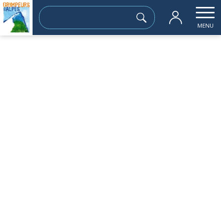
Rechercher :
MENU
Accueil
les sorties passées
Colline de Brié
jeudi 04 janvier
Colline de Brié
Sortie à la journée