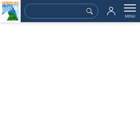
Rechercher :
MENU
Accueil
les sorties passées
Combes des Plagnes au départ de Super 
mercredi 11 décembre
Combes des Plagnes au départ de Super
Collet d’Allevard
Sortie à la journée