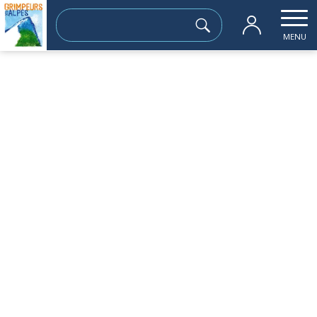
Rechercher :
MENU
Accueil
les sorties passées
Crète de l’Archat 2007m
dimanche 21 juin
Crète de l’Archat 2007m
Sortie à la journée