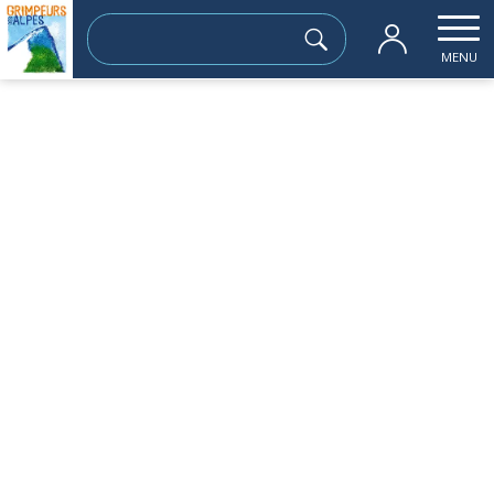
Rechercher :
MENU
Accueil
les sorties passées
croix de Chamrousse par le col de la Bot
dimanche 09 juillet
croix de Chamrousse par le col de la
Botte
Sortie à la journée