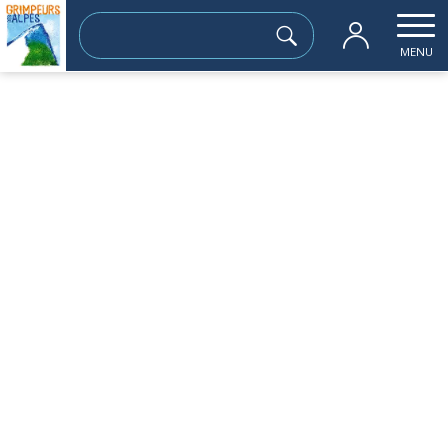
Rechercher :
MENU
Accueil
les sorties passées
Formation Cartographie (cartes et outil
jeudi 18 juin
Formation Cartographie (cartes et outils
numériques) – partie théorique