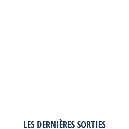
Les sorties passées
Explorez toutes les sorties passées
Consulter la liste
LES DERNIÈRES SORTIES