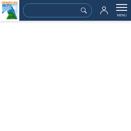
Rechercher :
MENU
Accueil
les sorties passées
Freydières
samedi 27 mai
Freydières
Sortie à la journée