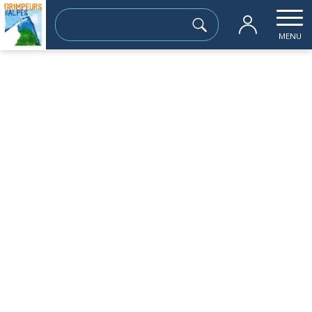
Rechercher :
MENU
Accueil
les sorties passées
goulotte » l’escalator «
vendredi 23 janvier
goulotte » l’escalator «
Sortie à la journée