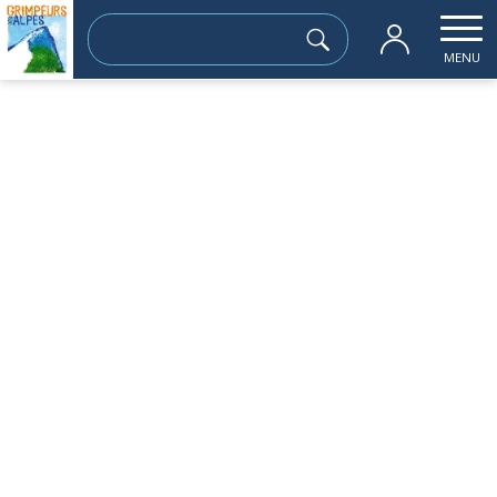
Rechercher :
MENU
Accueil
les sorties passées
GRAND PIC DE BELLEDONNE + TRAVERSEE
jeudi 18 septembre
GRAND PIC DE BELLEDONNE + TRAVERSEE
PIC CENTRAL + CROIX
Du 18/09/25 au 19/09/25