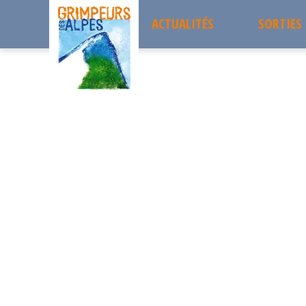
ACTUALITÉS
SORTIES
Accueil
les sorties passées
Col de la Charbonnière
Sorties 
Col de la Charbonnière
SAMEDI
Projets 
18
Sortie à la journée
Les sort
JANVIER