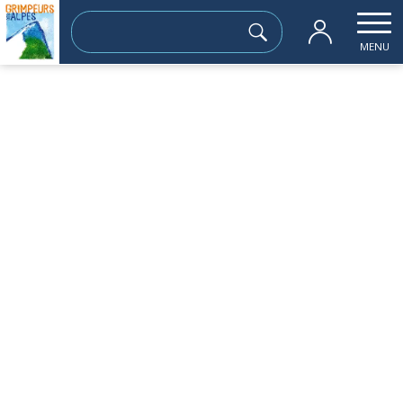
Rechercher :
MENU
Accueil
les sorties passées
Initiation alpinisme au versant nord d
dimanche 11 juin
Initiation alpinisme au versant nord du
Grand Colon (2394m)
Sortie à la journée