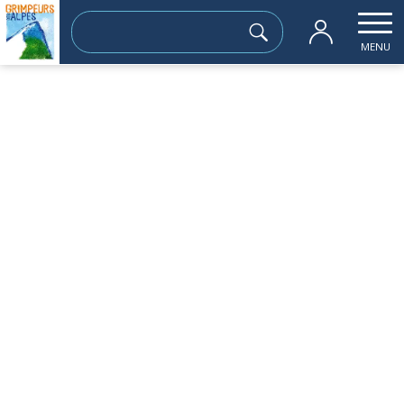
Rechercher :
MENU
Accueil
les sorties passées
initiation ski de rando Charmant Som
samedi 01 février
initiation ski de rando Charmant Som
Sortie à la journée