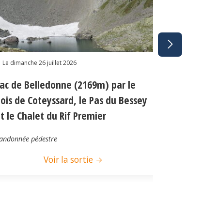
Le dimanche 26 juillet 2026
Le dimanche 1
ac de Belledonne (2169m) par le
Col des 2
ois de Coteyssard, le Pas du Bessey
t le Chalet du Rif Premier
Randonnée pé
andonnée pédestre
Voir la sortie