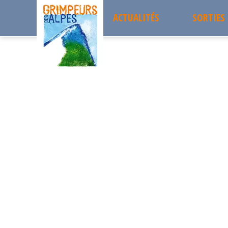
ACTUALITÉS
SORTIES
Accueil
les sorties passées
LA SCIA CHARTREUSE 1791 + éven
Sorties 
LA SCIA CHARTREUSE 179
JEUDI
Projets 
29
Sortie à la journée
Les sort
JANVIER