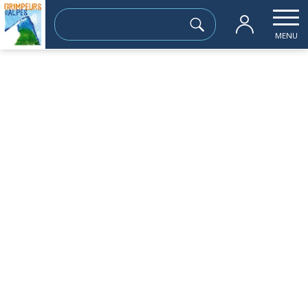
Rechercher :
MENU
Accueil
les sorties passées
FREYDIERES
samedi 15 juillet
FREYDIERES
Sortie à la journée