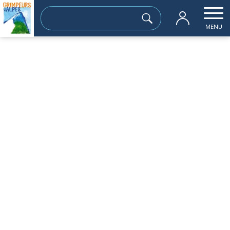
Rechercher :
MENU
Accueil
les sorties passées
LAC DE BROUFFIER 2115m
dimanche 15 septembre
LAC DE BROUFFIER 2115m
Sortie à la journée