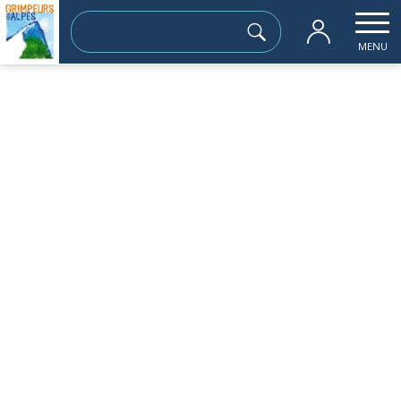
Rechercher :
MENU
Accueil
les sorties passées
LAC DE LA Gde SITRE 1952m
dimanche 30 juin
LAC DE LA Gde SITRE 1952m
Sortie à la journée