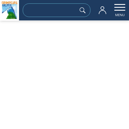
Rechercher :
MENU
Accueil
les sorties passées
L’Archat(le Jocou) 2002m
dimanche 18 juin
L’Archat(le Jocou) 2002m
Sortie à la journée