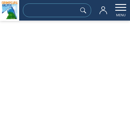
Rechercher :
MENU
Accueil
les sorties passées
L’aubeyron 1553m
jeudi 01 mai
L’aubeyron 1553m
Sortie à la journée