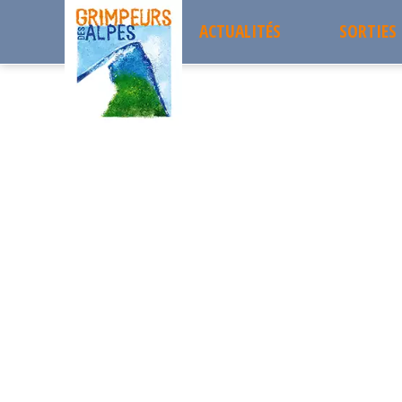
ACTUALITÉS
SORTIES
Accueil
les sorties passées
LE COL VERT 1766m
Sorties 
LE COL VERT 1766m
DIMANCHE
Projets 
13
Sortie à la journée
Les sort
OCTOBRE