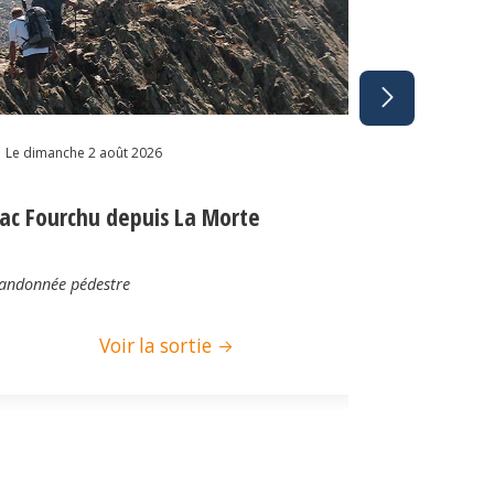
Le dimanche 2
Le dimanche 2 août 2026
Lac de Be
ac Fourchu depuis La Morte
Bois de Co
et le Chal
andonnée pédestre
Randonnée pé
Voir la sortie