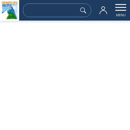
Rechercher :
MENU
Accueil
les sorties passées
Le Granier Sud 1934 en boucle
dimanche 26 mai
Le Granier Sud 1934 en boucle
Sortie à la journée