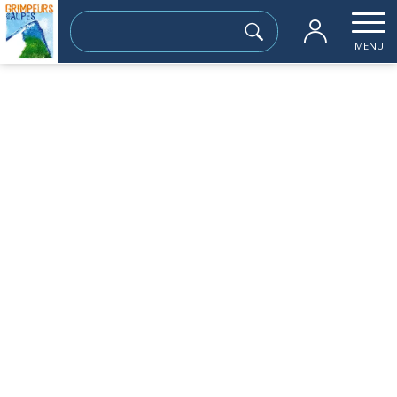
Rechercher :
MENU
Accueil
les sorties passées
LE PIC St MICHEL 1966m
dimanche 30 octobre
LE PIC St MICHEL 1966m
Sortie à la journée