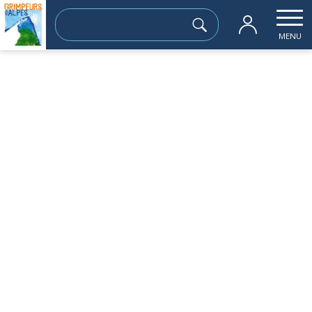
Rechercher :
MENU
Accueil
les sorties passées
le sénépy
dimanche 22 octobre
le sénépy
Sortie à la journée