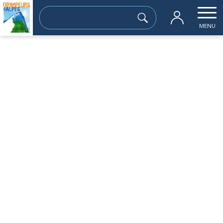
Rechercher :
MENU
Accueil
les sorties passées
LES LACS ROBERT EN CIRCUIT 2000m
dimanche 20 octobre
LES LACS ROBERT EN CIRCUIT 2000m
Sortie à la journée