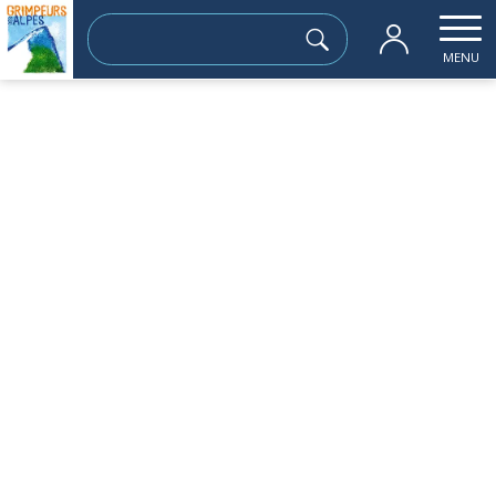
Rechercher :
MENU
Accueil
les sorties passées
les Seiglières
samedi 25 mai
les Seiglières
Sortie à la journée