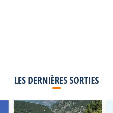
Les sorties passées
Explorez toutes les sorties passées
Consulter la liste
LES DERNIÈRES SORTIES