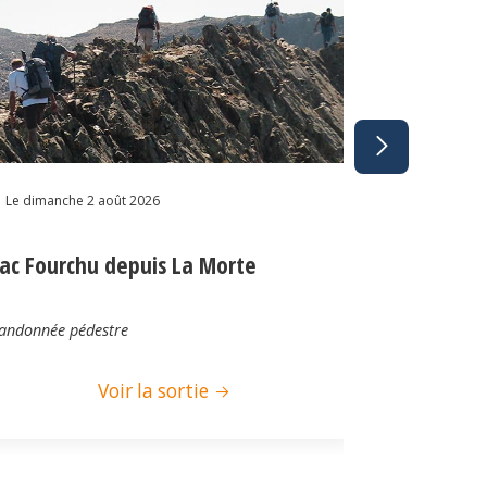
Le dimanche 2
Le dimanche 2 août 2026
Lac de Be
ac Fourchu depuis La Morte
Bois de Co
et le Chal
andonnée pédestre
Randonnée pé
Voir la sortie