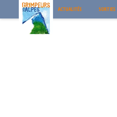
ACTUALITÉS
SORTIES
Accueil
les sorties passées
Mines des chalanches 1850m
Sorties 
Mines des chalanches 1
DIMANCHE
Projets 
19
Sortie à la journée
Les sort
NOVEMBRE