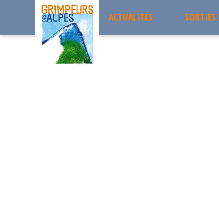
ACTUALITÉS
SORTIES
Accueil
les sorties passées
Pas de la Balme 1839m
Sorties 
Pas de la Balme 1839m
DIMANCHE
Projets 
06
Sortie à la journée
Les sort
OCTOBRE