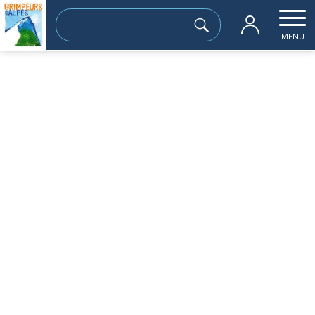
Rechercher :
MENU
Accueil
les sorties passées
Pas de la Coche 1989m
dimanche 19 février
Pas de la Coche 1989m
Sortie à la journée