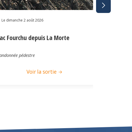
Le dimanche 2
Le dimanche 2 août 2026
Lac de Be
ac Fourchu depuis La Morte
Bois de Co
et le Chal
andonnée pédestre
Randonnée pé
Voir la sortie