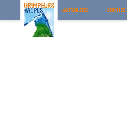
ACTUALITÉS
SORTIES
Accueil
les sorties passées
Pas de la ville 1925m
Sorties 
Pas de la ville 1925m
DIMANCHE
Projets 
26
Sortie à la journée
Les sort
FÉVRIER