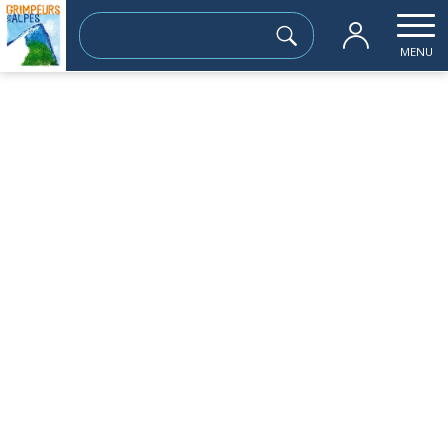
Rechercher :
MENU
Accueil
les sorties passées
Pic de la Belle Etoile, Versant Nord (27
samedi 22 avril
Pic de la Belle Etoile, Versant Nord
(2718m)
Sortie à la journée