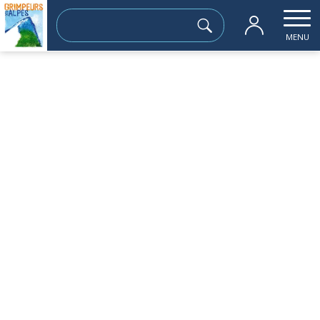
Rechercher :
MENU
Accueil
les sorties passées
Plateau d’Emparis
jeudi 19 juin
Plateau d’Emparis
Sortie à la journée