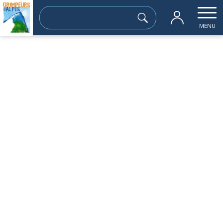
Rechercher :
MENU
Accueil
les sorties passées
Randonnées à pieds et velo à Saint Mart
dimanche 08 juin
Randonnées à pieds et velo à Saint
Martin de belleville
Du 08/06/25 au 15/06/25