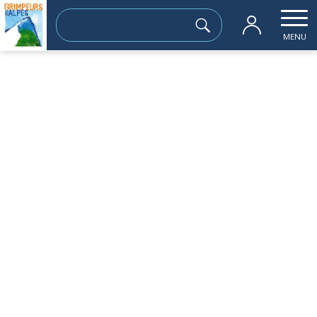
Rechercher :
MENU
Accueil
les sorties passées
Rassemblement d’automne
dimanche 25 septembre
Rassemblement d’automne
Sortie à la journée