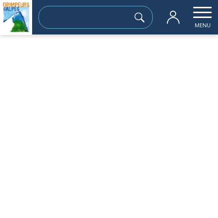
Rechercher :
MENU
Accueil
les sorties passées
Saint-Paul de Varces
samedi 05 avril
Saint-Paul de Varces
Sortie à la journée