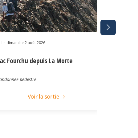
Le dimanche 2
Le dimanche 2 août 2026
Lac de Be
ac Fourchu depuis La Morte
Bois de Co
et le Chal
andonnée pédestre
Randonnée pé
Voir la sortie