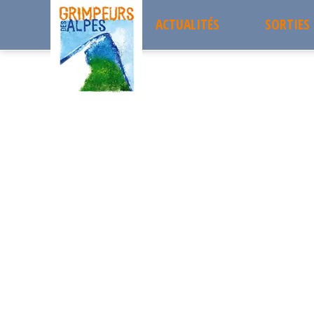
ACTUALITÉS
SORTIES
Accueil
les sorties passées
Séjour Rq Molines en Queyras- 
Sorties 
Séjour Rq Molines en Qu
MERCREDI
Projets 
20
Sortie à la journée
Les sort
MARS