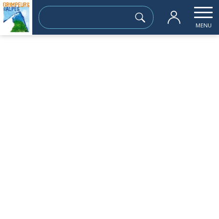
Rechercher :
MENU
Accueil
les sorties passées
Séjour Rq Molines en Queyras- Croix et 
vendredi 22 mars
Séjour Rq Molines en Queyras- Croix et
Crête de Curlet
Sortie à la journée