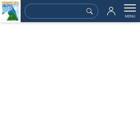
Rechercher :
MENU
Accueil
les sorties passées
ski de fond
jeudi 11 janvier
ski de fond
Sortie à la journée