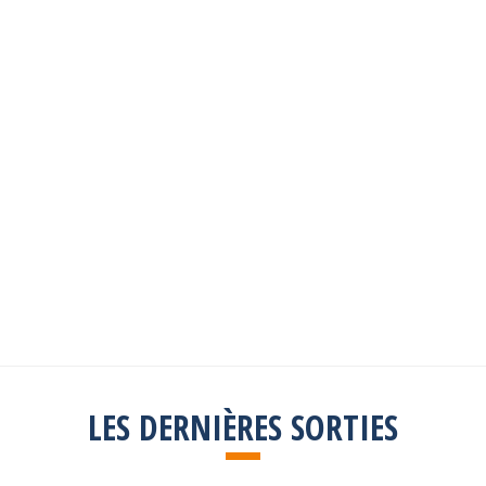
Les sorties passées
Explorez toutes les sorties passées
Consulter la liste
LES DERNIÈRES SORTIES