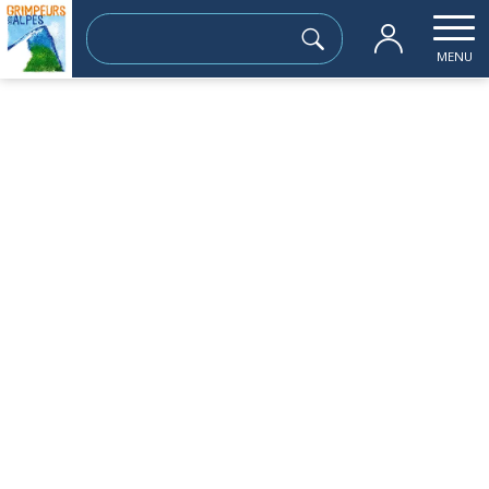
Rechercher :
MENU
Accueil
les sorties passées
Tête des Chaudières (2029 m) et Rocher
dimanche 01 décembre
Tête des Chaudières (2029 m) et Rochers
de la Balme (2063 m) par le Pas de la
Balme
Sortie à la journée