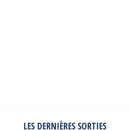
Les sorties passées
Explorez toutes les sorties passées
Consulter la liste
LES DERNIÈRES SORTIES