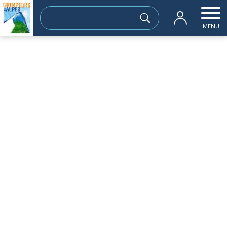
Rechercher :
MENU
Accueil
les sorties passées
Tour du grand rocher
lundi 28 octobre
Tour du grand rocher
Sortie à la journée