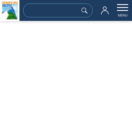
Rechercher :
MENU
Accueil
les sorties passées
voie spit of cup
lundi 24 juin
voie spit of cup
Sortie à la journée