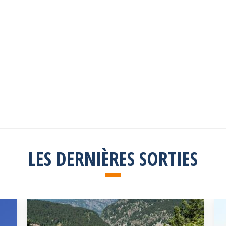
Les sorties passées
Explorez toutes les sorties passées
Consulter la liste
LES DERNIÈRES SORTIES