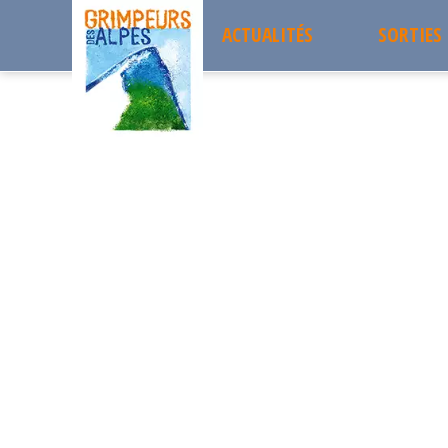
ACTUALITÉS
SORTIES
Accueil
les sorties passées
VTT Tour du Grand Serre
Sorties 
VTT Tour du Grand Serr
JEUDI
Projets 
03
Sortie à la journée
Les sort
JUILLET