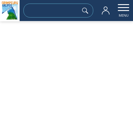
Rechercher :
MENU
Accueil
les sorties passées
Ancienne voie du tram. Seyssinet St Nizi
samedi 27 avril
Ancienne voie du tram. Seyssinet St
Nizier
Sortie à la journée