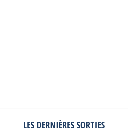
Les sorties passées
Explorez toutes les sorties passées
Consulter la liste
LES DERNIÈRES SORTIES