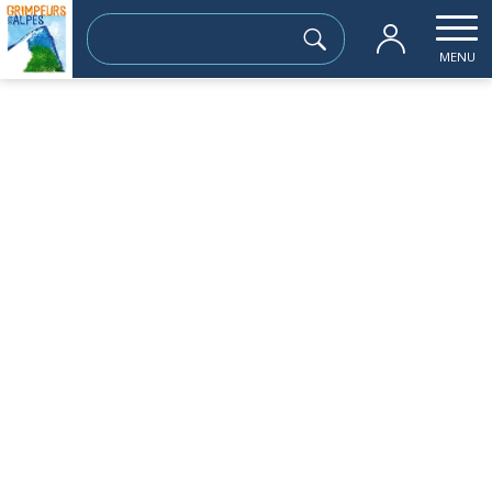
Rechercher :
MENU
Accueil
les sorties passées
Cote rouge 2015m
jeudi 11 janvier
Cote rouge 2015m
Sortie à la journée